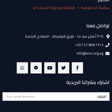
سياسة الخصوصية
-
إتفاقية وشروط الإستخدام
تواصل معنا
٣/٥ أ شارع سيد ندا - طريق الاوتستراد - المعادي الجديدة
+20 127 868 7313
Info@encc.org.eg
اشترك بنشراتنا البريدية