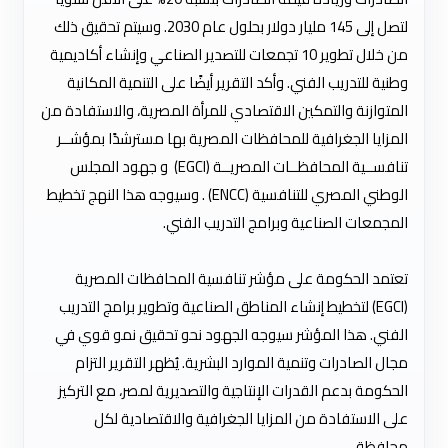
لتصل إلى 145 مليار دولار بحلول عام 2030. وسيتم تحقيق ذلك
من خلال تطوير 10 تجمعات للتصدير الصناعي وإنشاء أكاديمية
وطنية للتدريب الفني. وأكد التقرير أيضًا على التنمية المكانية
المتوازنة والتمكين الاقتصادي للمرأة المصرية، والاستفادة من
المزايا الجغرافية للمحافظات المصرية بها مسترشدًا بمؤشــر
تنافســية المحافظــات المصريــة (EGCI) و جهود المجلس
الوطني المصري للتنافسية (ENCC) . وسيوجه هذا النهج تخطيط
المجمعات الصناعية وبرامج التدريب الفني.
تعتمد الحكومة على مؤشر تنافسية المحافظات المصرية
(EGCI) لتخطيط إنشاء المناطق الصناعية وتطوير برامج التدريب
الفني. هذا المؤشر سيوجه الجهود نحو تحقيق نمو قوي في
مجال الصادرات وتنمية الموارد البشرية. يُظهر التقرير التزام
الحكومة بدعم القدرات الإنتاجية والتصديرية لمصر، مع التركيز
على الاستفادة من المزايا الجغرافية والاقتصادية لكل
محافظة.