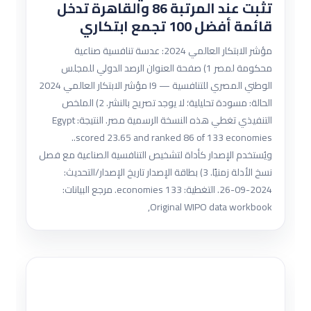
تثبت عند المرتبة 86 والقاهرة تدخل
قائمة أفضل 100 تجمع ابتكاري
مؤشر الابتكار العالمي 2024: عدسة تنافسية صناعية
محكومة لمصر 1) صفحة العنوان الرصد الدولي للمجلس
الوطني المصري للتنافسية — I9 مؤشر الابتكار العالمي 2024
الحالة: مسودة تحليلية؛ لا يوجد تصريح بالنشر. 2) الملخص
التنفيذي تغطي هذه النسخة الرسمية مصر. النتيجة: Egypt
scored 23.65 and ranked 86 of 133 economies..
ويُستخدم الإصدار كأداة لتشخيص التنافسية الصناعية مع فصل
نسخ الأدلة زمنيًا. 3) بطاقة الإصدار تاريخ الإصدار/التحديث:
2024-09-26. التغطية: 133 economies. مرجع البيانات:
Original WIPO data workbook,