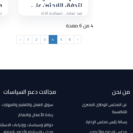
لتدفق اللاجئين على
و
مصر
ا
نهج تعاوني لمعالجة الآثار
تع
و
الاقتصادية لتدفق اللاجئين على مصر
مص
4 من 6 صفحة
وا
‹
1
2
3
4
5
6
›
من نحن
مجالات دعم السياسات
عن المجلس الوطنى المصرى
سوق العمل والتعليم والمهارات
للتنافسية
ريادة الأعمال والابتكار
رسالة رئيس مجلس الإدارة
حوافز وسياسات وإجراءات الاستثما
مجلس الإدارة والأعضاء
وجذب الاستثمار الأجنبي المباشر